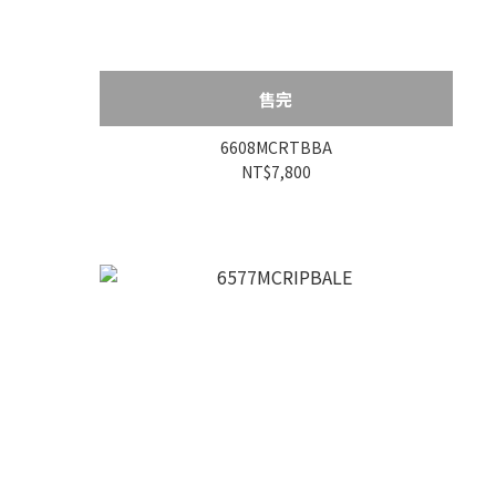
售完
6608MCRTBBA
NT$7,800