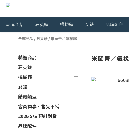
品牌介紹
石英錶
機械錶
女錶
品牌配件
全部商品
/
石英錶
/
米蘭帶／氟橡膠
精選商品
米蘭帶／氟
石英錶
機械錶
女錶
錶殼類型
會員獨享．售完不補
2026 S/S 預計到貨
品牌配件