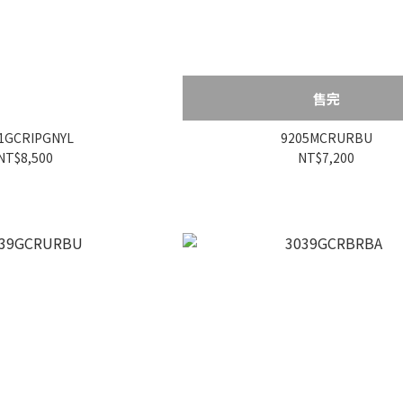
售完
1GCRIPGNYL
9205MCRURBU
NT$8,500
NT$7,200