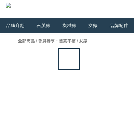
品牌介紹
石英錶
機械錶
女錶
品牌配件
全部商品
/
會員獨享．售完不補
/
女錶