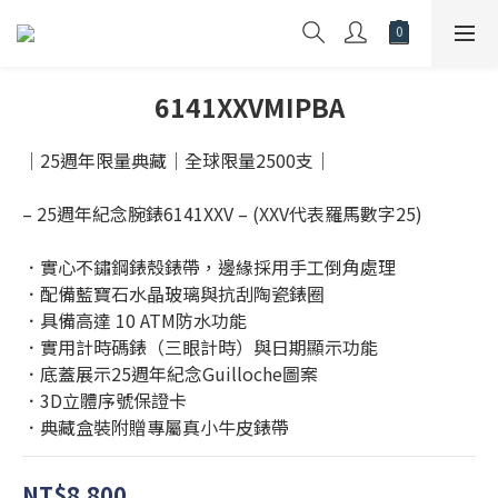
6141XXVMIPBA
｜25週年限量典藏｜全球限量2500支｜
– 25週年紀念腕錶6141XXV – (XXV代表羅馬數字25)
．實心不鏽鋼錶殼錶帶，邊緣採用手工倒角處理
．配備藍寶石水晶玻璃與抗刮陶瓷錶圈
．具備高達 10 ATM防水功能
．實用計時碼錶（三眼計時）與日期顯示功能
．底蓋展示25週年紀念Guilloche圖案
．3D立體序號保證卡
．典藏盒裝附贈專屬真小牛皮錶帶
NT$8,800