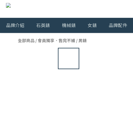
品牌介紹
石英錶
機械錶
女錶
品牌配件
全部商品
/
會員獨享．售完不補
/
男錶