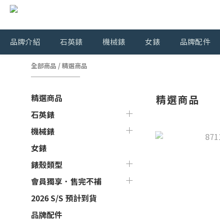
品牌介紹
石英錶
機械錶
女錶
品牌配件
全部商品
/
精選商品
精選商品
精選商品
石英錶
機械錶
女錶
錶殼類型
會員獨享．售完不補
2026 S/S 預計到貨
品牌配件