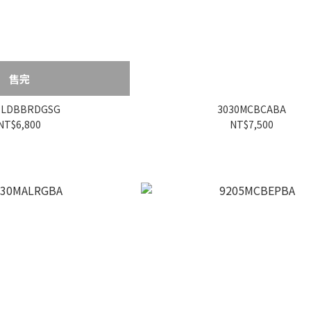
售完
1LDBBRDGSG
3030MCBCABA
NT$6,800
NT$7,500