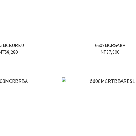
05MCBURBU
6608MCRGABA
NT$8,280
NT$7,800