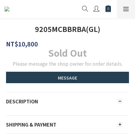
9205MCBBRBA(GL)
NT$10,800
Sold Out
Please message the shop owner for order details.
MESSAGE
DESCRIPTION
SHIPPING & PAYMENT