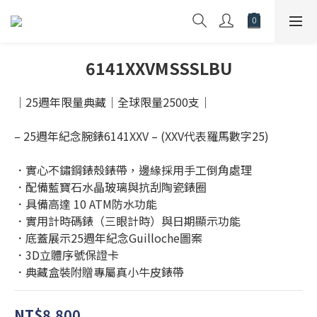
6141XXVMSSSLBU
｜25週年限量典藏｜全球限量2500支｜
– 25週年紀念腕錶6141XXV – (XXV代表羅馬數字25)
．實心不鏽鋼錶殼錶帶，邊緣採用手工倒角處理
．配備藍寶石水晶玻璃與抗刮陶瓷錶圈
．具備高達 10 ATM防水功能
．實用計時碼錶（三眼計時）與日期顯示功能
．底蓋展示25週年紀念Guilloche圖案
．3D立體序號保證卡
．典藏盒裝附贈專屬真小牛皮錶帶
NT$8,800