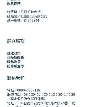
服務條款
總代理／日日好時商行
總經銷／仕豐股份有限公司
統一編號／84949844
顧客服務
運送政策
退換貨政策
隱私政策
防詐騙宣導
聯絡我們
電話／0800–018–118
服務時間／08：30–12：30；13：30–17：30
（國定假日及例假日休息）
地址／ 709台南市安南區府安路六段27巷66號